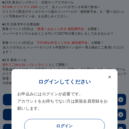
■12月 東京ビッグサイト・広島サンプラザホール
※写真はランダムでお付けします。
STU48 クリスマス 2026
として、全メンバーがサンタ衣装で参加！
クリスマス限定のサンタクロース姿のメンバーとの「個別握手会」＆「選べる2ショ
[4]
ット写真会orサイン会」をお楽しみください。
◆「タイトル未定」劇場盤発売記念 オリジナルクレジット入り メンバー
■1月 広島市中小企業会館
個別生写真 2枚付き
新春イベント1日目は
「新春！おみくじ付き 個別握手会」
を開催！
メンバーオリジナルおみくじを引いて2027年の運だめしをしてみませんか？
※写真はランダムでお付けします。
新春イベント2日目は
「STU48お年玉くじ付き 個別握手会」
を開催！
※14thシングル「タイトル未定」劇場盤の曲目リストなどの商品スペック詳細
'あたり'が出たらメンバーオリジナル年賀状サイン会や一筆入魂会にご参加いただけ
情報は、 キングレコード公式HPのSTU48ページにある
「DISCOGRAPHY」を
ます！
ご参照下さい。
■2月 幕張メッセ
遅れてごめんね！バレンタイン
として開催！
写真会ブースやサイン会色紙をバレンタイン仕様にしてお届けします。また、ゲーム
クリア数によって賞品をGETできるSTU48恒例の企画も、バレンタインバージョンで
×
登場！
ログインしてください
※詳細は後日お知らせいたします。
お申込みにはログインが必要です。
＋
イベント日程
アカウントをお持ちでない方は新規会員登録をお
願いします。
「オンライン個別お話し会」
＋
オンラインお話し会タイムスケジュール
2026年
■10月10日（土）
オンライン個別お話し会
ログイン
■11月8日（日）