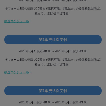
2026年8月3日(月)18:00～2026年8月4日(火)13:00
※サンタ衣装
内での実施とさせていただきます。時間外での対応は致しかねますことをご
インすると、アプリ内に「参加券」が表示されるようになります。アプ
ただく場合がございます。
※商品お届けの際、紙の「参加券」は同梱されません。アプリをダウン
留意ください。
リの詳細は下記URLよりご確認ください。
★12月12日（土）
各フォーム1回の登録で10種まで選択可能、1種あたりの登録枚数上限は1
ロードし、お客様情報のご登録完了後、ミートパス用ログインIDでログ
会場:広島サンプラザホール
枚まで。1回のみ申込可能。
【App Store】
インすると、アプリ内に「参加券」が表示されるようになります。アプ
（9:30開場／10:00開始／20:00終了）
https://apps.apple.com/jp/app/id1529240280
リの詳細は下記URLよりご確認ください。
＋
抽選スケジュール
※STU48 クリスマス 2026
【Google Play】
8月3日(月) 18:00 申込受付開始
【App Store】
※サンタ衣装
https://play.google.com/store/apps/details?id=jp.co.tixplus.one_on_o
https://apps.apple.com/jp/app/id1529240280
ne&hl=ja
2027年
【Google Play】
8月4日(火) 13:00 申込受付終了
第1販売 2次受付
★1月23日（土）
※Meet Passのご利用方法、事前準備についての詳細は
https://play.google.com/store/apps/details?id=jp.co.tixplus.one_on_o
こちら
会場:広島市中小企業会館
※よくあるご質問は
ne&hl=ja
こちら
8月4日(火) 14:00 抽選結果発表
2026年8月4日(火)18:00～2026年8月5日(水)13:00
（9:30開場／10:00開始／20:00終了）
※運営の都合上、お話し会では全てのメンバーに時間割を設定しており
※Meet Passのご利用方法、事前準備についての詳細は
こちら
※新春！おみくじ付き
8月7日(金) 14:00 決済方法選択開始
ます。 そのため、劇場盤CDをお申込み時に選択された「●時間目」の
※よくあるご質問は
こちら
そのため、劇場盤CDをお申込み時に選択さ
各フォーム1回の登録で10種まで選択可能、1種あたりの登録枚数上限は3
★1月24日（日）
時間内のみ参加券が有効です。制限時間内でご参加いただきますよう、
れた「●時間目」の時間内のみ参加券が有効です。制限時間内でご参加
枚まで。1回のみ申込可能。
会場:広島市中小企業会館
8月9日(日) 23:59 決済選択締切
お願い申し上げます。
いただきますよう、お願い申し上げます。
＋
抽選スケジュール
（9:30開場／10:00開始／20:00終了）
※Meet Passアプリでは、参加券の各種変更機能 (推し増し・分割・統
※Meet Passアプリでは、参加券の各種変更機能 (推し増し・分割・統
8月4日(火) 18:00 申込受付開始
※STU48 お年玉くじ付き
合・利用順の変更)をご利用いただけます。各機能の詳細は、
合・利用順の変更)をご利用いただけます。各機能の詳細は、
こちら
こちら
の
の
★2月20日（土）
ページにて「参加券の変更機能」の項目をご確認ください。
ページにて「参加券の変更機能」の項目をご確認ください。
8月5日(水) 13:00 申込受付終了
会場:幕張メッセ
第1販売 3次受付
（9:30開場／10:00開始／20:00終了）
＜オンライン個別お話し会＞
8月5日(水) 14:00 抽選結果発表
※遅れてごめんね！バレンタイン
ご自宅からご参加いただけるオンラインイベントです。
2026年8月5日(水)18:00～2026年8月6日(木)13:00
オンライン個別お話し会参加券付き 劇場盤CD１枚につき１回、購入時に指