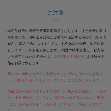
1
ン会のどちらかを当日選んでご参加いただけます。（撮影・サイン記入前後
Step
での会話もお楽しみいただけます。）
8月9日(日) 23:59 決済選択締切
ご注意
なお、参加券はご選択いただいた開催日のみ有効です。
※サイン会は、各日程限定数での実施となります。
本商品は予約者優先数量限定商品となります。また数量に限り
正規メンバー・・・１日50枚限定
研究生・・・１日25枚限定
があるため、お申込み登録はご購入を確定するものではありま
カードがなくなり次第終了となりますので、あらかじめご注意ください。
せん。 購入可否につきましては、お申込み登録後、抽選結果
としてメールをお送り致します。 抽選の結果当選し、お支払
まずは会員登録（無料）して申込
※「選べる2ショット写真会orサイン会」は、同じレーンで実施いたします。
いを完了されたお客様へは、
2026年10月6日(火)
より順次商
イベント当日、レーンでの受付時に2ショット写真会とサイン会のどちらかを
住所・氏名・電話番号などの必要事項を記入してサイト登録後、抽選
品をお届け致します。
お選びいただきます。
申込み画面にて ご希望のイベント参加日・メンバー・部を選びます。
参加券を複数枚お持ちで、2ショット写真会とサイン会の両方に参加をご希望
明らかに過剰なお申込と判断されるお申込を行われたお客様
の場合、2回に分けてお並びいただくようお願いいたします。
※「選べる2ショット写真会orサイン会」は、アクリル板を挟んだ状態での実
は、お申込をキャンセルさせていただく場合がございます。
施となります。
2
※「選べる2ショット写真会orサイン会」では、握手はできません。あらかじ
大量にお申込みをされたお客様には、購入意思確認メールをお
Step
めご了承ください。
送りする場合がございます。 購入意思が見受けられない場合
には、お申込みをキャンセルさせていただく場合がございま
す。