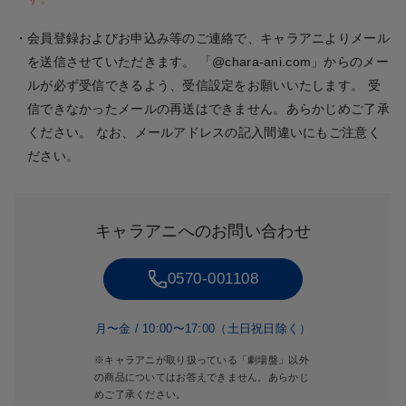
■2ショット写真会 注意事項
・２ショット写真会では、係員がお客様の携帯電話またはスマートフォンを
会員登録およびお申込み等のご連絡で、キャラアニよりメール
お預かりして写真撮影を行います。
を送信させていただきます。 「@chara-ani.com」からのメー
・携帯電話もしくはスマートフォン以外の機材の使用や、撮影補助機材の使
ルが必ず受信できるよう、受信設定をお願いいたします。 受
用、フラッシュを使用しての撮影や、動画撮影、連写モードでの撮影はでき
申込完了メールがキャラアニから届きます
ません。内蔵されているカメラ機能で静止画（写真）のみ撮影可能です。
信できなかったメールの再送はできません。あらかじめご了承
・撮影画像の保存は各自の責任でお願い致します。
ください。 なお、メールアドレスの記入間違いにもご注意く
この時点では申込登録を受けただけで、
注文は確定していません。
受
・お客様の携帯電話もしくはスマートフォンの故障、紛失、容量オーバー等
付期間の申込締切確認後、申込履歴もしくは当落メールにて、抽選結
ださい。
によるデータ保存トラブル、バッテリー不足等、その他お客様のいかなる理
果をご確認ください。
由によって撮影、保存ができなかった場合でも、撮り直しは一切できません
※抽選漏れによっては希望メンバーや希望購入枚数にお応えできない場合が
のでご注意下さい。
あります。あらかじめご了承ください。
キャラアニへのお問い合わせ
■サイン会 注意事項
・サイン会では、STU48 14thシングル「タイトル未定」劇場盤発売記念
0570-001108
オリジナルカード（※絵柄はメンバー写真仕様となります。）にメンバー直
3
筆サインと宛名（お客様のお名前）を記入してお渡しいたします。
Step
・サイン会の宛名は、お客様ご本人様のフルネーム、もしくは名字、名前の
月〜金 / 10:00〜17:00（土日祝日除く）
どちらかのみ８文字以内（※敬称別）とさせて頂きます。それ以外の単語
※キャラアニが取り扱っている「劇場盤」以外
（略称・ニックネームを含む）はお断り致します。また、宛名は必ず記入さ
の商品についてはお答えできません。あらかじ
せていただきます。あらかじめご了承ください。
めご了承ください。