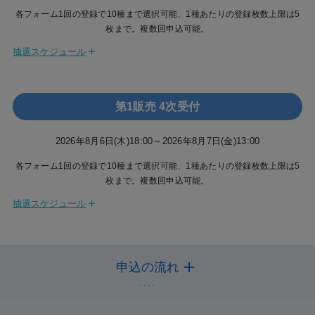
8月7日(金) 14:00 決済方法選択開始
各フォーム1回の登録で10種まで選択可能、1種あたりの登録枚数上限は5
名されたメンバーと、ライブトークアプリ“Meet Pass（ミートパス）”を通じ
枚まで。複数回申込可能。
てビデオ通話をすることができます。
8月9日(日) 23:59 決済選択締切
なお、参加券はご選択いただいた開催日のみ有効です。
＋
抽選スケジュール
8月5日(水) 18:00 申込受付開始
オンライン個別お話し会の参加方法・注意事項については
こちら
をご確認く
8月6日(木) 13:00 申込受付終了
第1販売 4次受付
ださい。
8月6日(木) 14:00 抽選結果発表
＜個別握手会＞
2026年8月6日(木)18:00～2026年8月7日(金)13:00
お客様に会場へ足を運んでいただき、メンバーと直接会えるイベントです。
8月7日(金) 14:00 決済方法選択開始
各フォーム1回の登録で10種まで選択可能、1種あたりの登録枚数上限は5
個別握手会参加券付き 劇場盤CD１枚につき１回、購入時に指名されたメン
枚まで。複数回申込可能。
バーと握手をしていただけます。
8月9日(日) 23:59 決済選択締切
なお、参加券はご選択いただいた開催日のみ有効です。
＋
抽選スケジュール
8月6日(木) 18:00 申込受付開始
※「個別握手会」は、透明なシートを挟んだ状態での実施となります。
8月7日(金) 13:00 申込受付終了
＜選べる2ショット写真会orサイン会＞
申込の流れ
お客様に会場へ足を運んでいただき、メンバーと直接会えるイベントです。
8月7日(金) 14:00 抽選結果発表
「選べる2ショット写真会orサイン会」参加券1枚につき1回、購入時に指名さ
れたメンバーとの2ショット写真撮影会 または オリジナルカードへのサイ
8月7日(金) 14:00 決済方法選択開始