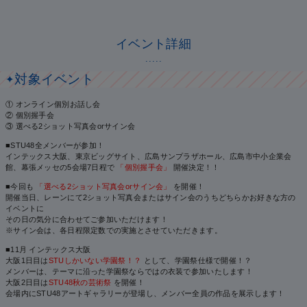
・発売日:2026年10月7日(水)
真 1枚付き
・発送予定日:2026年10月6日(火)以降 順次発送予定
※写真はランダムでお付けします。
イベント詳細
・販売価格:1,250円(税込)
[2]
.....
・品番:NMAX-1453
◆「タイトル未定」劇場盤発売記念 「個別握手会」メンバー個別指名参
対象イベント
✦
＜劇場盤会員限定＞
加券 1枚付き
クレジット(前払い)、コンビニ支払い(前払い)の中から選
※あらかじめ申込時にメンバー・時間を指名してお申込み頂く参加券と
① オンライン個別お話し会
択
② 個別握手会
なります。
③ 選べる2ショット写真会orサイン会
※代引きはお選びできません。ご了承下さい。
◆「タイトル未定」劇場盤 オリジナルクレジット入り メンバー個別生写
・送料:1口ごとに990円(税込)
■STU48全メンバーが参加！
真 1枚付き
インテックス大阪、東京ビッグサイト、広島サンプラザホール、広島市中小企業会
※おまとめサービスが適用されます。
※写真はランダムでお付けします。
館、幕張メッセの5会場7日程で
「個別握手会」
開催決定！！
■今回も
[3]
「選べる2ショット写真会orサイン会」
を開催！
開催当日、レーンにて2ショット写真会またはサイン会のうちどちらかお好きな方の
◆「タイトル未定」劇場盤発売記念 「選べる2ショット写真会orサイン
イベントに
会」メンバー個別指名参加券 1枚付き
その日の気分に合わせてご参加いただけます！
※サイン会は、各日程限定数での実施とさせていただきます。
※劇場盤CD 2枚セット商品
■11月 インテックス大阪
※あらかじめ申込時にメンバー・時間を指名してお申込み頂く参加券と
大阪1日目は
STUしかいない学園祭！？
として、学園祭仕様で開催！？
なります。
メンバーは、テーマに沿った学園祭ならではの衣装で参加いたします！
大阪2日目は
STU48秋の芸術祭
を開催！
◆「タイトル未定」劇場盤 オリジナルクレジット入り メンバー個別生写
会場内にSTU48アートギャラリーが登場し、メンバー全員の作品を展示します！
真 2枚付き